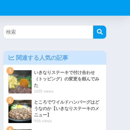
関連する人気の記事
1
いきなりステーキで付け合わせ
（トッピング）の変更を頼んでみ
た
2653 views
2
ところでワイルドハンバーグはど
うなのか【いきなりステーキのメ
ニュー】
956 views
3