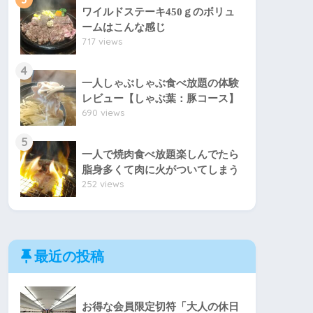
ワイルドステーキ450ｇのボリュ
ームはこんな感じ
717 views
4
一人しゃぶしゃぶ食べ放題の体験
レビュー【しゃぶ葉：豚コース】
690 views
5
一人で焼肉食べ放題楽しんでたら
脂身多くて肉に火がついてしまう
252 views
最近の投稿
お得な会員限定切符「大人の休日