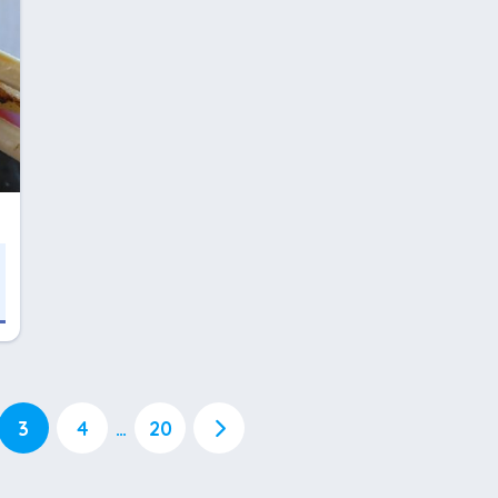
3
4
…
20