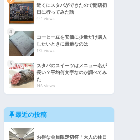
近くにスタバができたので開店初
日に行ってみた話
441 views
4
コーヒー豆を安価に少量だけ購入
したいときに最適なのは
172 views
5
スタバのスイーツはメニュー名が
長い？平均何文字なのか調べてみ
た
148 views
最近の投稿
お得な会員限定切符「大人の休日