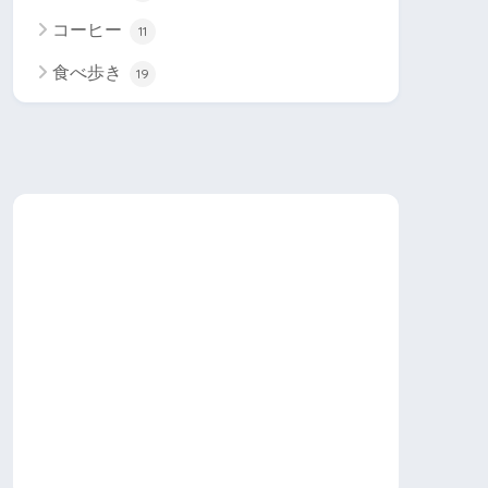
コーヒー
11
食べ歩き
19