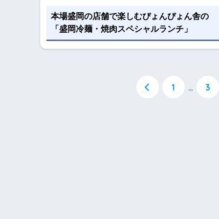
本場盛岡の店舗で楽しむぴょんぴょん舎の
「盛岡冷麺・焼肉スペシャルランチ」
1
…
3