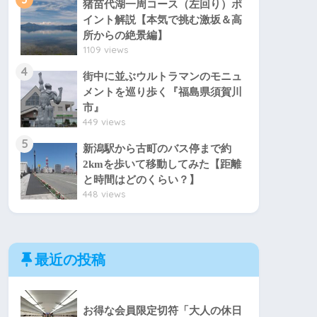
猪苗代湖一周コース（左回り）ポ
イント解説【本気で挑む激坂＆高
所からの絶景編】
1109 views
4
街中に並ぶウルトラマンのモニュ
メントを巡り歩く『福島県須賀川
市』
449 views
5
新潟駅から古町のバス停まで約
2kmを歩いて移動してみた【距離
と時間はどのくらい？】
448 views
最近の投稿
お得な会員限定切符「大人の休日